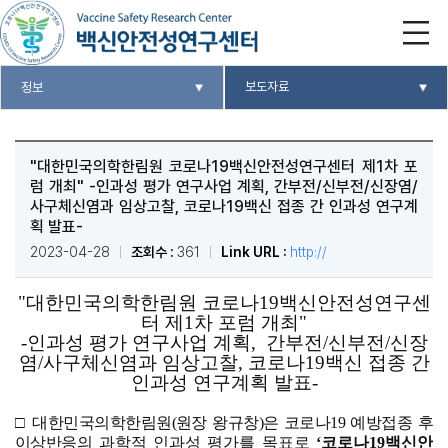
보도자료
정보
"대한민국의학한림원 코로나19백신안전성연구센터 제1차 포
럼 개최" -인과성 평가 연구사업 계획, 간부전/신부전/신장염/
사구체신염과 임상고찰, 코로나19백신 접종 간 인과성 연구계
획 발표-
2023-04-28
조회수 :
361
Link URL :
http://
"대한민국의학한림원 코로나19백신안전성연구센
터 제1차 포럼 개최"
-인과성 평가 연구사업 계획, 간부전/신부전/신장
염/사구체신염과 임상고찰, 코로나19백신 접종 간
인과성 연구계획 발표-
□
대한민국의학한림원
(
원장 왕규창
)
은 코로나
19
예방접종 후
이상반응의
과학적 인과성 평가를 목표로
‘
코로나
19
백신안