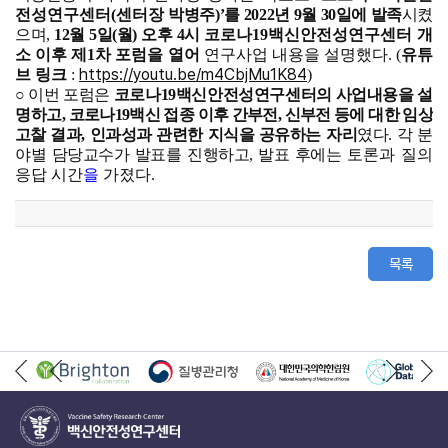
전성연구센터
(
센터장
박병주
)
’
를
2022
년
9
월
30
일에 발족
시켰
으며
,
12
월
5
일
(
월
)
오후
4
시
코로나
19
백신안전성연구센터 개
소 이후 제
1
차 포럼을 열어
연구사업 내용을 설명했다
.
(
유튜
https://youtu.be/m4CbjMu1K84
브 링크
:
)
○
이번 포럼은
코로나
19
백신안전성연구센터의 사업내용을 설
명
하고
,
코로나
19
백신 접종 이후 간부전
,
신부전 등에 대한 임상
고찰 결과
,
인과성과 관련한 지식을 공유
하는 자리
였다
.
각 분
야별 담당교수가 발표를 진행하고
,
발표 후에는
토론과 질의
응답 시간
을
가졌다
.
목록