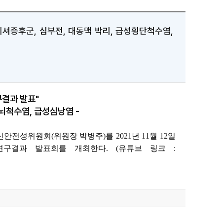
셔증후군, 심부전, 대동맥 박리, 급성횡단척수염,
결과 발표"
뇌척수염, 급성심낭염 -
백신안전성위원회(위원장
박병주)를 2021년 11월 12일
 연구결과
발표회를 개최한다. (유튜브 링크 :