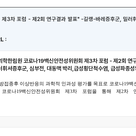
3차 포럼 - 제2회 연구결과 발표" -길랭-바레증후군, 밀러휘
L :
의학한림원 코로나19백신안전성위원회 제3차 포럼 - 제2회 연구
러휘셔증후군, 심부전, 대동맥 박리,급성횡단척수염, 급성파종성
예방접종후 이상반응
의 과학적 인과성 평가를 목표로 코로나19
 코로나19백신안전성위원회 제3차 포럼을 통해 제2차